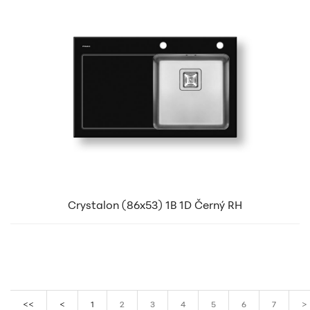
Crystalon (86x53) 1B 1D Černý RH
<<
<
1
2
3
4
5
6
7
>