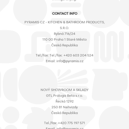
CONTACT INFO
PYRAMIS CZ - KITCHEN & BATHROOM PRODUCTS,
S.R.O.
Rybná 716/24
110 00 Praha 1 Staré Město
Česká Republika
Τel./fax: Τel./fax: +420 603 204 524
Email: info@pyramis.cz
NOVÝ SHOWROOM A SKLADY
GTL Prologis Beta s.r.o.
Řecká 1292
250 81 Nehvizdy
Česká Republika
Τel./fax: +420 775 197 571
Email: info@pyramis.cz