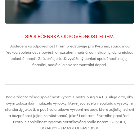
SPOLEČENSKÁ ODPOVĚDNOST FIREM
Společenská odpovědnost firem představuje pro Pyramis, současnou
řeckou společnost s pověstí a rozsahem nadnárodní skupiny, dynamickou
oblast činnosti. Znázorňuje totiž vyvážený pohled společnosti na její
finanční, sociální a environmentální dopad.
Podle těchto zásad společnost Pyramis Metallourgia A.E. usiluje o to, aby
svým zákazníkům nabízela výrobky, které jsou zcela v souladu s vysokými
standardy jakosti, a používala takové výrobní metody, které zajišťují zdraví
a bezpečnost jejích zaměstnanců, jakož i ochranu životního prostředí.
Proto je společnost Pyramis certifikována podle norem ISO 9001,
ISO 14001 – EMAS a OHSAS 18001.