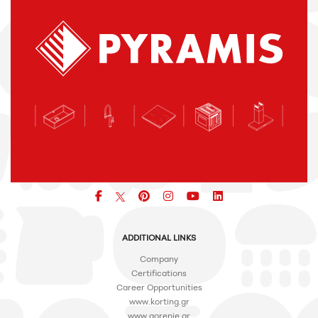
Facebook
pinterest
icon
icon
icon
ADDITIONAL LINKS
Company
Certifications
Career Opportunities
www.korting.gr
www.gorenje.gr