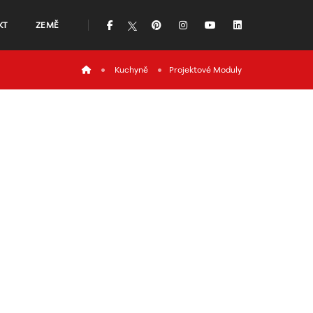
icon
icon
icon
icon
icon
KT
ZEMĚ
icon
Kuchyně
Projektové Moduly