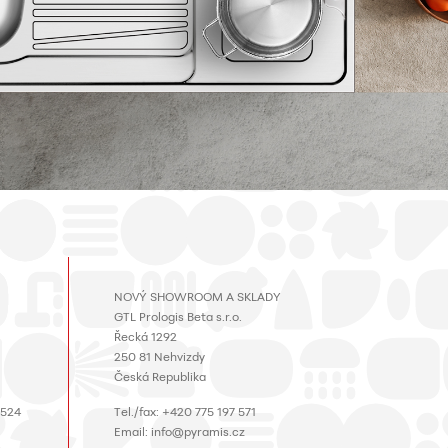
NOVÝ SHOWROOM A SKLADY
GTL Prologis Beta s.r.o.
Řecká 1292
250 81 Nehvizdy
Česká Republika
 524
Τel./fax: +420 775 197 571
Email: info@pyramis.cz