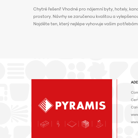
Chytré řešení! Vhodné pro nájemní byty, hotely, kan
prostory. Návrhy se zaručenou kvalitou a vylepšenou
Najděte ten, který nejlépe vyhovuje vašim potřebám
ADD
Com
Cert
Car
www
www