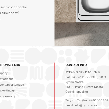
celáří a obchodní
 funkčností.
.
ITIONAL LINKS
CONTACT INFO
PYRAMIS CZ - KITCHEN &
pany
BATHROOM PRODUCTS, S.R.O.
ifications
Rybná 716/24
eer Opportunities
110 00 Praha 1 Staré Město
.korting.gr
Česká Republika
.gorenje.gr
Τel./fax: Τel./fax: +420 603 204
Email: info@pyramis.cz