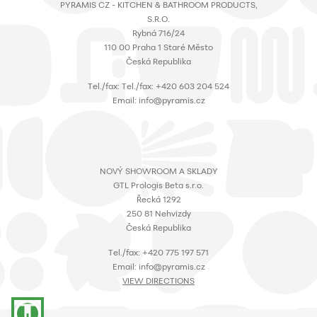
PYRAMIS CZ - KITCHEN & BATHROOM PRODUCTS,
S.R.O.
Rybná 716/24
110 00 Praha 1 Staré Město
Česká Republika
Τel./fax: Τel./fax: +420 603 204 524
Email: info@pyramis.cz
NOVÝ SHOWROOM A SKLADY
GTL Prologis Beta s.r.o.
Řecká 1292
250 81 Nehvizdy
Česká Republika
Τel./fax: +420 775 197 571
Email: info@pyramis.cz
VIEW DIRECTIONS
accessibility