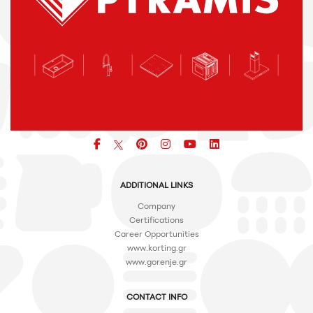
Facebook
pinterest
icon
icon
icon
ADDITIONAL LINKS
Company
Certifications
Career Opportunities
www.korting.gr
www.gorenje.gr
CONTACT INFO