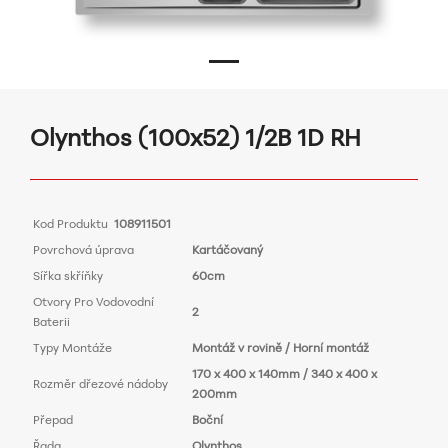
Olynthos (100x52) 1/2B 1D RH
Kod Produktu
108911501
Povrchová úprava
Kartáčovaný
Sířka skříňky
60cm
Otvory Pro Vodovodní
2
Baterii
Typy Montáže
Montáž v rovině / Horní montáž
170 x 400 x 140mm / 340 x 400 x
Rozměr dřezové nádoby
200mm
Přepad
Boční
Řada
Olynthos