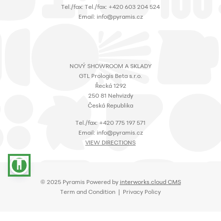
Τel./fax: Τel./fax: +420 603 204 524
Email: info@pyramis.cz
NOVÝ SHOWROOM A SKLADY
GTL Prologis Beta s.r.o.
Řecká 1292
250 81 Nehvizdy
Česká Republika
Τel./fax: +420 775 197 571
Email: info@pyramis.cz
VIEW DIRECTIONS
accessibility
© 2025 Pyramis Powered by
interworks.cloud CMS
Term and Condition | Privacy Policy