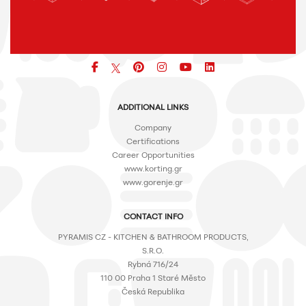
Facebook
pinterest
icon
icon
icon
ADDITIONAL LINKS
Company
Certifications
Career Opportunities
www.korting.gr
www.gorenje.gr
CONTACT INFO
PYRAMIS CZ - KITCHEN & BATHROOM PRODUCTS,
S.R.O.
Rybná 716/24
110 00 Praha 1 Staré Město
Česká Republika